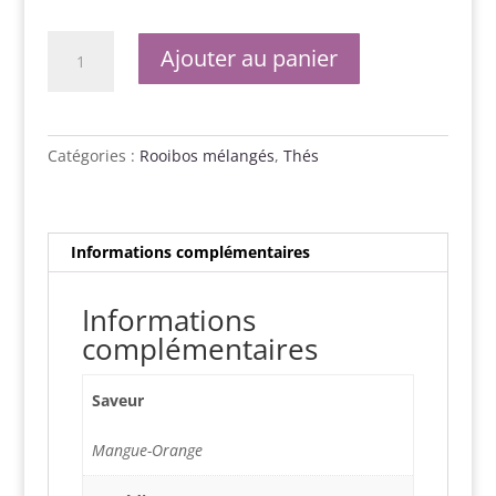
quantité
Ajouter au panier
de
Soleil
d'été
Bio
Catégories :
Rooibos mélangés
,
Thés
Informations complémentaires
Informations
complémentaires
Saveur
Mangue-Orange