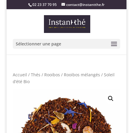
02 23 37 70 95
contact@instantthe.fr
Sélectionner une page
Accueil
/
Thés
/
Rooibos
/
Rooibos mélangés
/ Soleil
d’été Bio