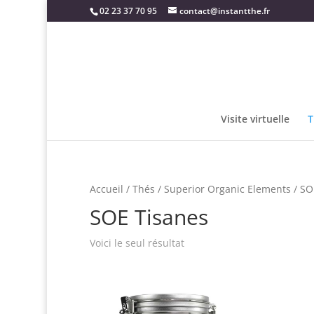
02 23 37 70 95
contact@instantthe.fr
Visite virtuelle
T
Accueil
/
Thés
/
Superior Organic Elements
/ SO
SOE Tisanes
Voici le seul résultat