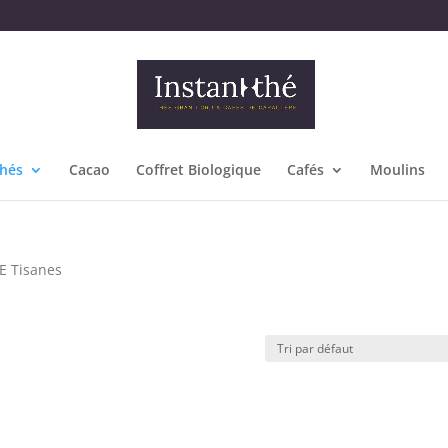
hés
Cacao
Coffret Biologique
Cafés
Moulins
E Tisanes