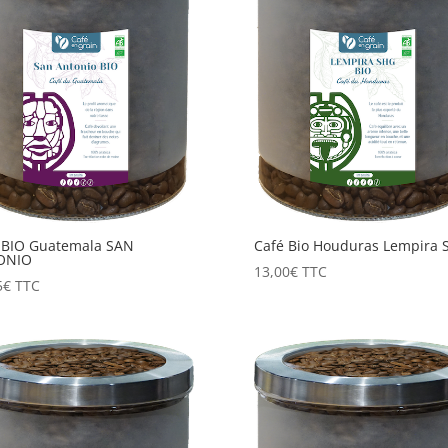
 BIO Guatemala SAN
Café Bio Houduras Lempira 
ONIO
13,00
€
TTC
5
€
TTC