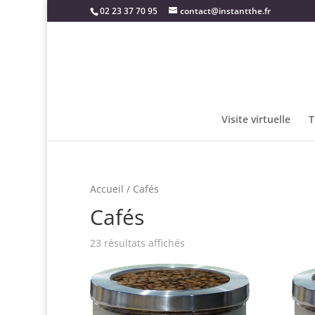
02 23 37 70 95
contact@instantthe.fr
Visite virtuelle
T
Accueil
/ Cafés
Cafés
23 résultats affichés