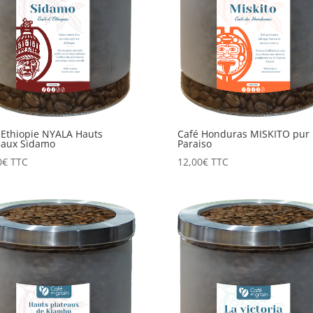
 Ethiopie NYALA Hauts
Café Honduras MISKITO pur 
eaux Sidamo
Paraiso
0
€
TTC
12,00
€
TTC