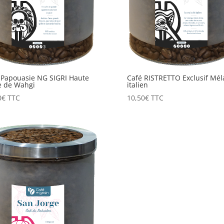
 Papouasie NG SIGRI Haute
Café RISTRETTO Exclusif Mé
e de Wahgi
italien
0
€
TTC
10,50
€
TTC