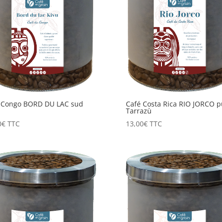
 Congo BORD DU LAC sud
Café Costa Rica RIO JORCO p
Tarrazù
0
€
TTC
13,00
€
TTC