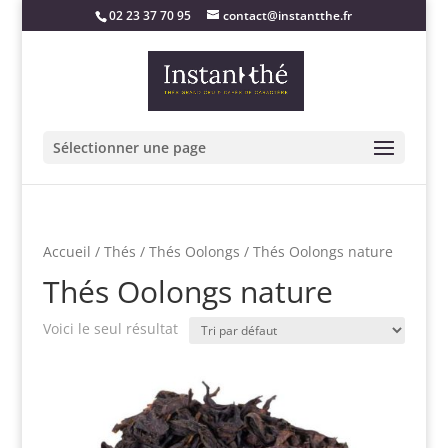
02 23 37 70 95
contact@instantthe.fr
Sélectionner une page
Accueil
/
Thés
/
Thés Oolongs
/ Thés Oolongs nature
Thés Oolongs nature
Voici le seul résultat