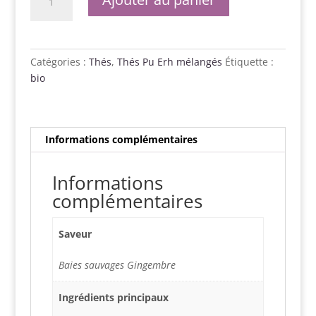
de
Lost
in
Paradise
Catégories :
Thés
,
Thés Pu Erh mélangés
Étiquette :
Bio
bio
Informations complémentaires
Informations
complémentaires
Saveur
Baies sauvages Gingembre
Ingrédients principaux