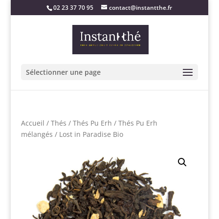
02 23 37 70 95
contact@instantthe.fr
Sélectionner une page
Accueil
/
Thés
/
Thés Pu Erh
/
Thés Pu Erh
mélangés
/ Lost in Paradise Bio