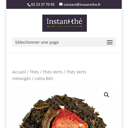
02 23 37 70 95
contact@instantthe.fr
Sélectionner une page
Accueil
/
Thés
/
Thés Verts
/
Thés Verts
mélangés
/ Lolita BIO