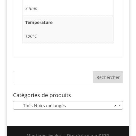
3-5mn
Température
100°C
Catégories de produits
Thés Noirs mélangés
×
Mentions légales
|
Site réalisé par CF2D