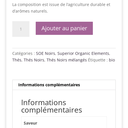
La composition est issue de l’agriculture durable et
d’arômes naturels.
quantité
Ajouter au panier
de
Lady
Star
Deluxe
Catégories :
SOE Noirs
,
Superior Organic Elements
,
Thés
,
Thés Noirs
,
Thés Noirs mélangés
Étiquette :
bio
Informations complémentaires
Informations
complémentaires
Saveur