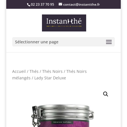
02 23 37 70 95
contact@instantthe.fr
Sélectionner une page
Accueil
/
Thés
/
Thés Noirs
/
Thés Noirs
mélangés
/ Lady Star Deluxe