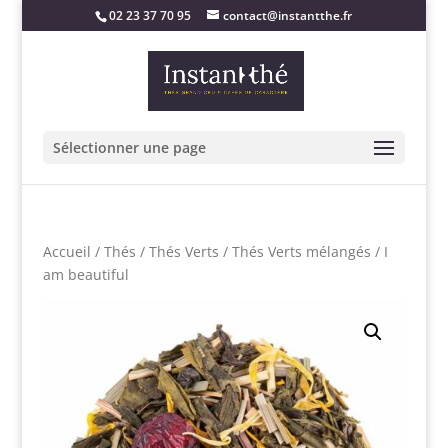
02 23 37 70 95
contact@instantthe.fr
Sélectionner une page
Accueil
/
Thés
/
Thés Verts
/
Thés Verts mélangés
/ I
am beautiful