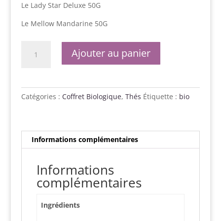
Le Lady Star Deluxe 50G
Le Mellow Mandarine 50G
quantité
Ajouter au panier
de
Coffret
Superior
Organic
Catégories :
Coffret Biologique
,
Thés
Étiquette :
bio
Elements
Informations complémentaires
Informations
complémentaires
Ingrédients