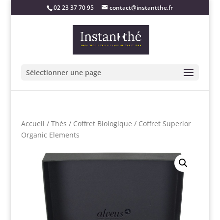
02 23 37 70 95
contact@instantthe.fr
Sélectionner une page
Accueil
/
Thés
/
Coffret Biologique
/ Coffret Superior
Organic Elements