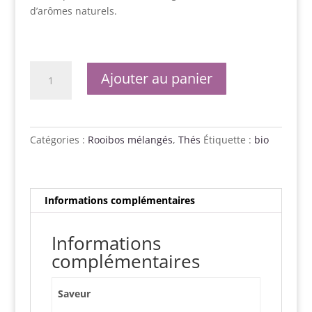
d’arômes naturels.
quantité
Ajouter au panier
de
Choc
'n'
Lemon
Catégories :
Rooibos mélangés
,
Thés
Étiquette :
bio
Informations complémentaires
Informations
complémentaires
Saveur