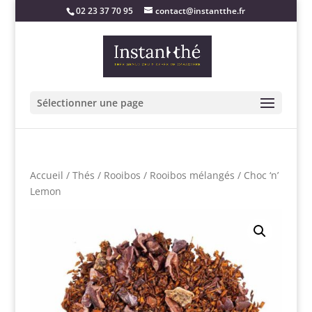
02 23 37 70 95
contact@instantthe.fr
Sélectionner une page
Accueil
/
Thés
/
Rooibos
/
Rooibos mélangés
/ Choc ‘n’
Lemon