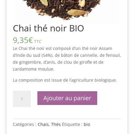
Chai thé noir BIO
9,35
€
TTC
Le Chai thé noir est composé d’un thé noir Assam
d’Inde du sud (54%), de bâton de cannelle, de fenouil,
de gingembre, d’anis, de clou de girofle et de
cardamome moulue.
La composition est issue de l’agriculture biologique.
quantité
Ajouter au panier
de
Chai
thé
noir
Catégories :
Chais
,
Thés
Étiquette :
bio
BIO