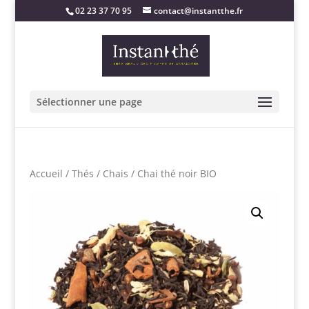
02 23 37 70 95
contact@instantthe.fr
Sélectionner une page
Accueil
/
Thés
/
Chais
/ Chai thé noir BIO