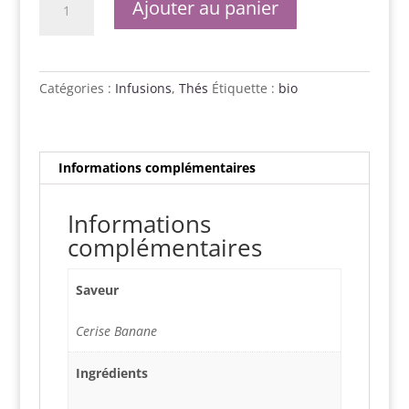
Ajouter au panier
de
Cerise
Banane
bio
Catégories :
Infusions
,
Thés
Étiquette :
bio
Informations complémentaires
Informations
complémentaires
Saveur
Cerise Banane
Ingrédients