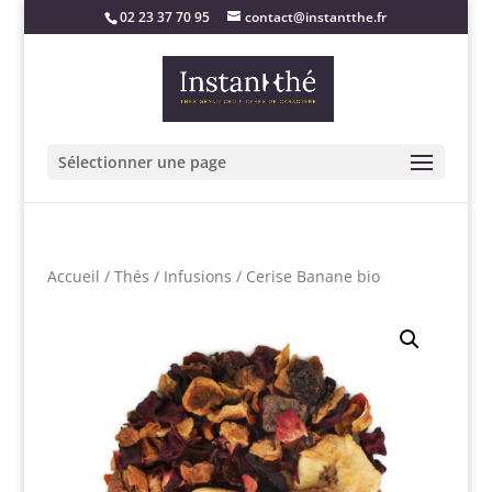
02 23 37 70 95
contact@instantthe.fr
Sélectionner une page
Accueil
/
Thés
/
Infusions
/ Cerise Banane bio