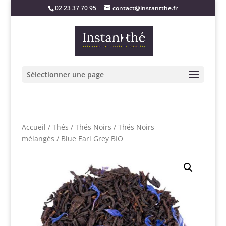
02 23 37 70 95
contact@instantthe.fr
Sélectionner une page
Accueil
/
Thés
/
Thés Noirs
/
Thés Noirs
mélangés
/ Blue Earl Grey BIO