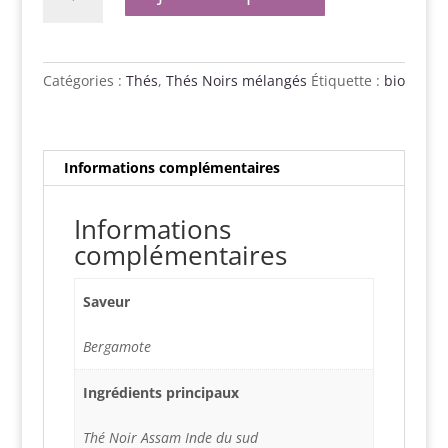
de
Blue
Earl
Grey
Catégories :
Thés
,
Thés Noirs mélangés
Étiquette :
bio
BIO
Informations complémentaires
Informations
complémentaires
Saveur
Bergamote
Ingrédients principaux
Thé Noir Assam Inde du sud